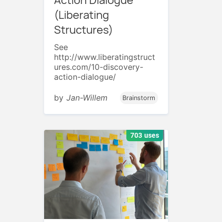
Action Dialogue
(Liberating
Structures)
See
http://www.liberatingstruct
ures.com/10-discovery-
action-dialogue/
by
Jan-Willem
Brainstorm
703 uses