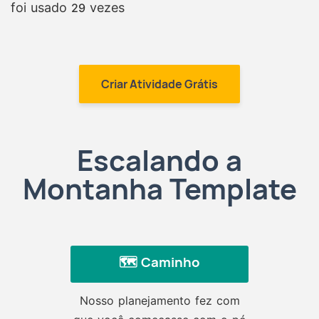
foi usado
vezes
29
Criar Atividade Grátis
Escalando a
Montanha Template
🗺️ Caminho
Nosso planejamento fez com